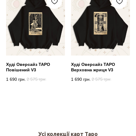
Худі Оверсайз ТАРО
Худі Оверсайз ТАРО
Повішений V3
Верховна жриця V3
1 690
грн.
2 575
грн.
1 690
грн.
2 575
грн.
Усі колекції карт Таро