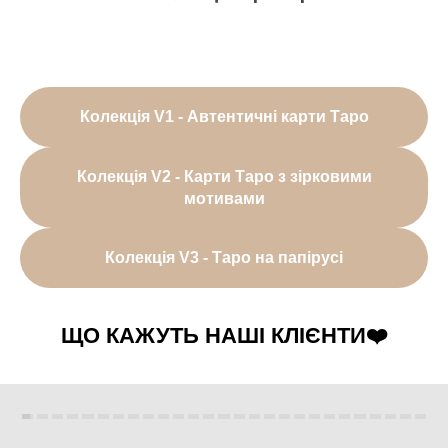
Колекція V1 - Автентичні карти Таро
Колекція V2 - Карти Таро з зірковими
мотивами
Колекція V3 - Таро на папірусі
ЩО КАЖУТЬ НАШІ КЛІЄНТИ❤️