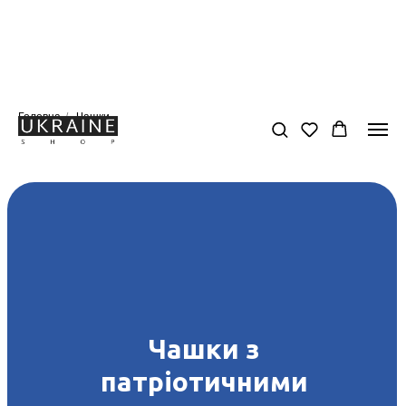
Головна
/
Чашки
Чашки з
патріотичними