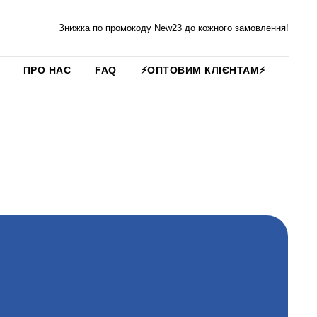
Знижка по промокоду New23 до кожного замовлення!
ПРО НАС
FAQ
⚡️ОПТОВИМ КЛІЄНТАМ⚡️