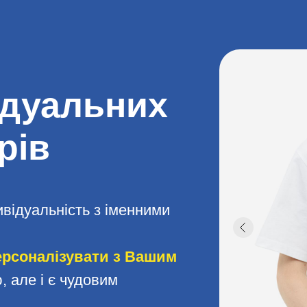
ідуальних
рів
ивідуальність з іменними
ерсоналізувати з Вашим
 але і є чудовим