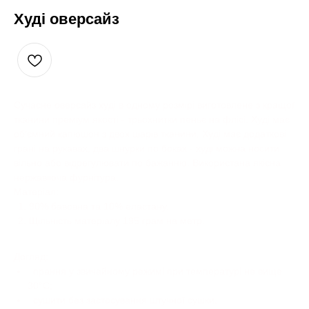
Худі оверсайз
Сучасне оверсайз худі в одному розмірі виготовлене з кращої
тканини преміум якості - трьохнитки пеньє на флісі. Худі має
обʼємний капюшон з двох шарів тканини. Худі має додаткові
грані на рукавах, два шнурки по боках - худі можна носити
вільно або відрегулювати по бажанню. Використана якісна
нержавіюча фурнітура.
Матеріал:
90% бавовна та 10% еластану.
Щільність матеріалу 195 грам на метр.
Догляд:
прання у звичайному режимі при температурі не вище
30°C;
сушити без застосування штучної сушки.