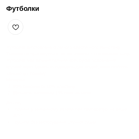
Футболки
Футболка виготовлена із легкого еластичного трикотажу.
Тканина не просвічується, не кошлатиться і не втрачає колір.
Футболка має вільний прямий крій, рукав подовжений,
круглий виріз. Ідеально підходить для людей, котрі люблять
«дихаючу» тканину.
Матеріал:
90% бавовна та 10% еластану.
Щільність матеріалу 195 грам на метр.
Догляд:
прання у звичайному режимі при температурі не вище
30°C;
сушити без застосування штучної сушки.