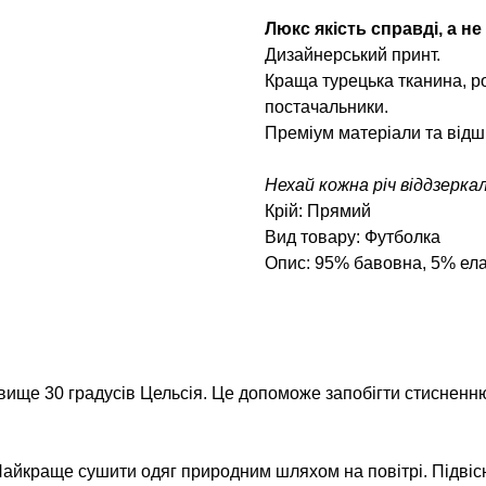
Люкс якість справді, а не
Дизайнерський принт.
Краща турецька тканина, ро
постачальники.
Преміум матеріали та відш
Нехай кожна річ віддзерка
Крій: Прямий
Вид товару: Футболка
Опис: 95% бавовна, 5% ел
вище 30 градусів Цельсія. Це допоможе запобігти стисненню
айкраще сушити одяг природним шляхом на повітрі. Підвіс