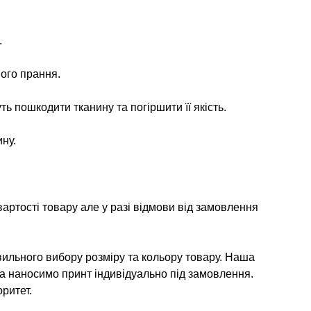
.
ого прання.
ь пошкодити тканину та погіршити її якість.
ну.
артості товару але у разі відмови від замовлення
ильного вибору розміру та кольору товару. Наша
та наносимо принт індивідуально під замовлення.
ритет.