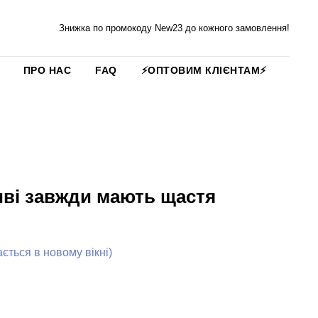
Знижка по промокоду New23 до кожного замовлення!
ПРО НАС
FAQ
⚡️ОПТОВИМ КЛІЄНТАМ⚡️
ві завжди мають щастя
ться в новому вікні)