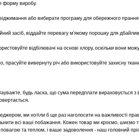
е форму виробу.
 віджимання або вибирати програму для обережного прання
ий засіб, віддайте перевагу м'якому порошку для дбайлив
ристовуйте відбілювачі на основі хлору, оскільки вони можут
о, прасуйте вивернуту річ або використовуйте захисну ткани
Зауважте, будь ласка, що сума передплати вираховується з в
овертається.
джером, ми хотіли б ще раз наголосити на важливості прав
льнити всі ваші побажання. Кожен товар ми кроємо, шиємо 
з повагою та теплом, і ваше задоволення - наш головний пріо