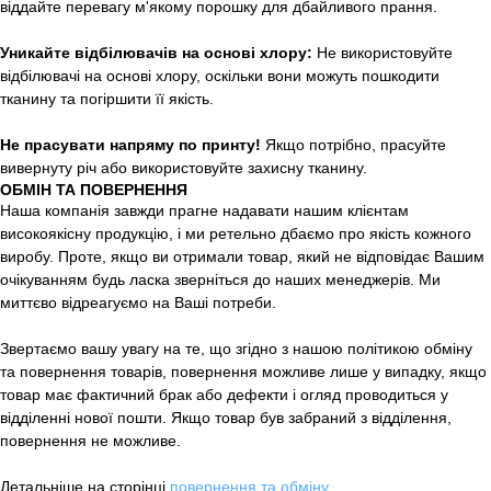
віддайте перевагу м'якому порошку для дбайливого прання.
Уникайте відбілювачів на основі хлору:
Не використовуйте
відбілювачі на основі хлору, оскільки вони можуть пошкодити
тканину та погіршити її якість.
Не прасувати напряму по принту!
Якщо потрібно, прасуйте
вивернуту річ або використовуйте захисну тканину.
ОБМІН ТА ПОВЕРНЕННЯ
Наша компанія завжди прагне надавати нашим клієнтам
високоякісну продукцію, і ми ретельно дбаємо про якість кожного
виробу. Проте, якщо ви отримали товар, який не відповідає Вашим
очікуванням будь ласка зверніться до наших менеджерів. Ми
миттєво відреагуємо на Ваші потреби.
Звертаємо вашу увагу на те, що згідно з нашою політикою обміну
та повернення товарів, повернення можливе лише у випадку, якщо
товар має фактичний брак або дефекти і огляд проводиться у
відділенні нової пошти. Якщо товар був забраний з відділення,
повернення не можливе.
Детальніше на сторінці
повернення та обміну
.