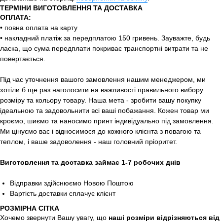
ТЕРМІНИ ВИГОТОВЛЕННЯ ТА ДОСТАВКА
ОПЛАТА:
• повна оплата на карту
• накладний платіж за передплатою 150 гривень. Зауважте, будь
ласка, що сума передплати покриває транспортні витрати та не
повертається.
Під час уточнення вашого замовлення нашим менеджером, ми
хотіли б ще раз наголосити на важливості правильного вибору
розміру та кольору товару. Наша мета - зробити вашу покупку
ідеальною та задовольнити всі ваші побажання. Кожен товар ми
кроємо, шиємо та наносимо принт індивідуально під замовлення.
Ми цінуємо вас і відносимося до кожного клієнта з повагою та
теплом, і ваше задоволення - наш головний пріоритет.
Виготовлення та доставка займає 1-7 робочих днів
Відправки здійснюємо Новою Поштою
Вартість доставки сплачує клієнт
РОЗМІРНА СІТКА
Хочемо звернути Вашу увагу, що
наші розміри відрізняються від