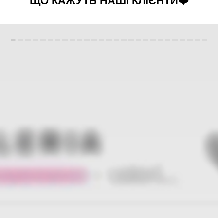
ЩО КАЖУТЬ НАШІ КЛІЄНТИ❤️