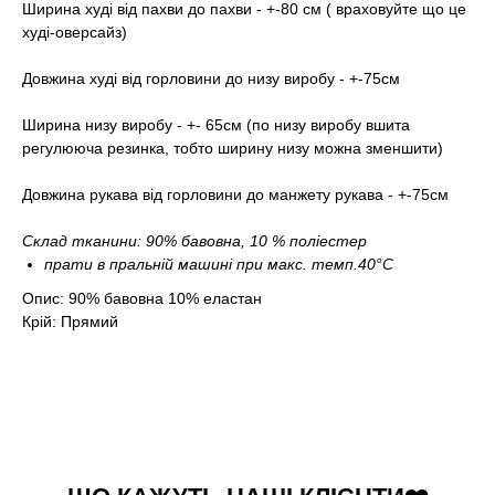
Ширина худі від пахви до пахви - +-80 см ( враховуйте що це
худі-оверсайз)
Довжина худі від горловини до низу виробу - +-75см
Ширина низу виробу - +- 65см (по низу виробу вшита
регулююча резинка, тобто ширину низу можна зменшити)
Довжина рукава від горловини до манжету рукава - +-75см
Склад тканини: 90% бавовна, 10 % поліестер
прати в пральній машині при макс. темп.40°С
Опис: 90% бавовна 10% еластан
Крій: Прямий