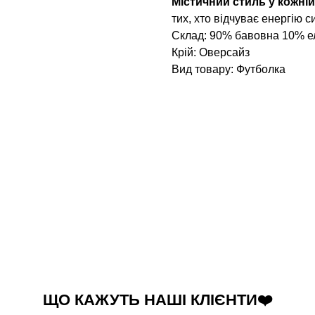
Містичний стиль у кожній
тих, хто відчуває енергію с
Склад: 90% бавовна 10% е
Крій: Оверсайз
Вид товару: Футболка
ЩО КАЖУТЬ НАШІ КЛІЄНТИ❤️