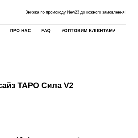
Знижка по промокоду New23 до кожного замовлення!
ПРО НАС
FAQ
⚡️ОПТОВИМ КЛІЄНТАМ⚡️
сайз ТАРО Сила V2