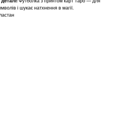
 деталі!
Футболка з принтом карт Таро — для
имволів і шукає натхнення в магії.
ластан