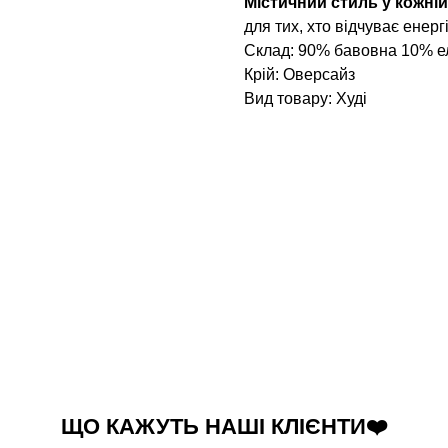
Містичний стиль у кожній
для тих, хто відчуває енерг
Склад: 90% бавовна 10% е
Крій: Оверсайз
Вид товару: Худі
ЩО КАЖУТЬ НАШІ КЛІЄНТИ❤️