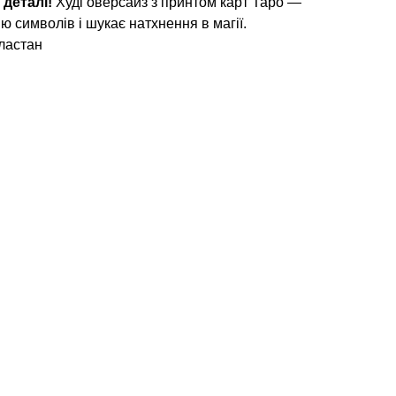
 деталі!
Худі оверсайз з принтом карт Таро —
ію символів і шукає натхнення в магії.
ластан