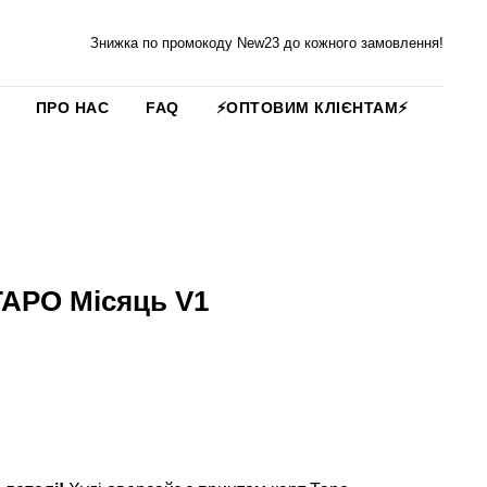
Знижка по промокоду New23 до кожного замовлення!
ПРО НАС
FAQ
⚡️ОПТОВИМ КЛІЄНТАМ⚡️
ТАРО Місяць V1