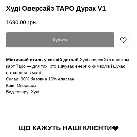
Худі Оверсайз ТАРО Дурак V1
1690,00
грн.
Купити
Містичний стиль у кожній деталі!
Худі оверсайз з принтом
карт Таро — для тих, хто відчуває енергію символів і шукає
натхнення в магії.
Склад: 90% бавовна 10% еластан
Крій: Оверсайз
Вид товару: Худі
ЩО КАЖУТЬ НАШІ КЛІЄНТИ❤️