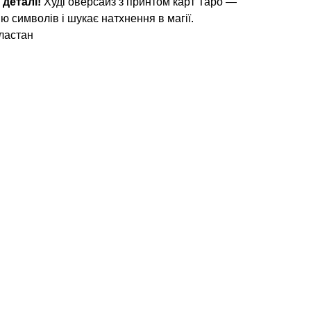
 деталі!
Худі оверсайз з принтом карт Таро —
ію символів і шукає натхнення в магії.
ластан