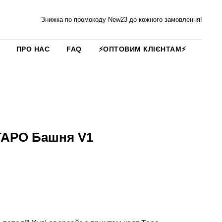
Знижка по промокоду New23 до кожного замовлення!
ПРО НАС
FAQ
⚡️ОПТОВИМ КЛІЄНТАМ⚡️
ТАРО Башня V1