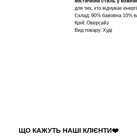
Містичний стиль у кожній
для тих, хто відчуває енерг
Склад: 90% бавовна 10% е
Крій: Оверсайз
Вид товару: Худі
ЩО КАЖУТЬ НАШІ КЛІЄНТИ❤️