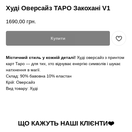
Худі Оверсайз ТАРО Закохані V1
1690,00
грн.
Купити
Містичний стиль у кожній деталі!
Худі оверсайз з принтом
карт Таро — для тих, хто відчуває енергію символів і шукає
натхнення в магії.
Склад: 90% бавовна 10% еластан
Крій: Оверсайз
Вид товару: Худі
ЩО КАЖУТЬ НАШІ КЛІЄНТИ❤️