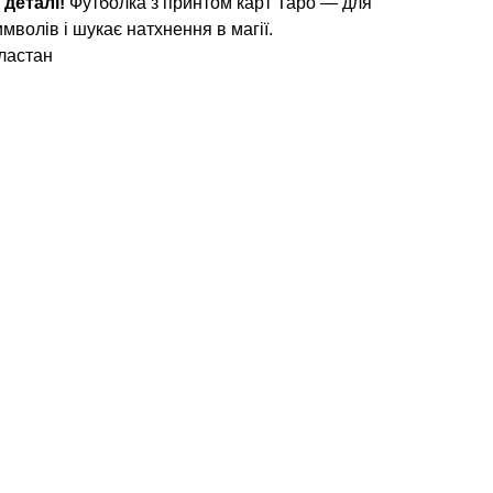
 деталі!
Футболка з принтом карт Таро — для
имволів і шукає натхнення в магії.
ластан