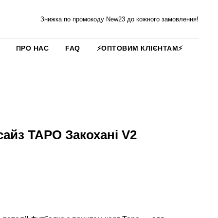
Знижка по промокоду New23 до кожного замовлення!
ПРО НАС
FAQ
⚡️ОПТОВИМ КЛІЄНТАМ⚡️
айз ТАРО Закохані V2