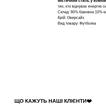
Містичний стиль у кожній
тих, хто відчуває енергію с
Склад: 90% бавовна 10% е
Крій: Оверсайз
Вид товару: Футболка
ЩО КАЖУТЬ НАШІ КЛІЄНТИ❤️