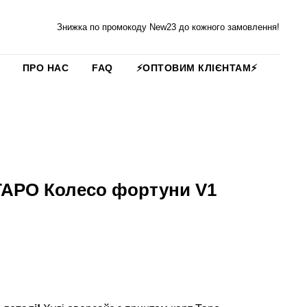
Знижка по промокоду New23 до кожного замовлення!
ПРО НАС
FAQ
⚡️ОПТОВИМ КЛІЄНТАМ⚡️
ТАРО Колесо фортуни V1