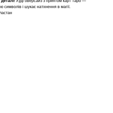
 деталі!
Худі оверсайз з принтом карт Таро —
ію символів і шукає натхнення в магії.
ластан