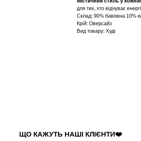
Містичний стиль у кожній
для тих, хто відчуває енерг
Склад: 90% бавовна 10% е
Крій: Оверсайз
Вид товару: Худі
ЩО КАЖУТЬ НАШІ КЛІЄНТИ❤️