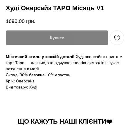
Худі Оверсайз ТАРО Місяць V1
1690,00
грн.
Купити
Містичний стиль у кожній деталі!
Худі оверсайз з принтом
карт Таро — для тих, хто відчуває енергію символів і шукає
натхнення в магії.
Склад: 90% бавовна 10% еластан
Крій: Оверсайз
Вид товару: Худі
ЩО КАЖУТЬ НАШІ КЛІЄНТИ❤️