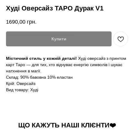
Худі Оверсайз ТАРО Дурак V1
1690,00
грн.
Купити
Містичний стиль у кожній деталі!
Худі оверсайз з принтом
карт Таро — для тих, хто відчуває енергію символів і шукає
натхнення в магії.
Склад: 90% бавовна 10% еластан
Крій: Оверсайз
Вид товару: Худі
ЩО КАЖУТЬ НАШІ КЛІЄНТИ❤️