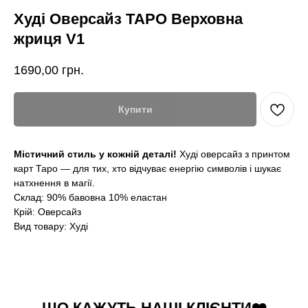
Худі Оверсайз ТАРО Верховна
жриця V1
1690,00
грн.
Купити
Містичний стиль у кожній деталі!
Худі оверсайз з принтом
карт Таро — для тих, хто відчуває енергію символів і шукає
натхнення в магії.
Склад: 90% бавовна 10% еластан
Крій: Оверсайз
Вид товару: Худі
ЩО КАЖУТЬ НАШІ КЛІЄНТИ❤️