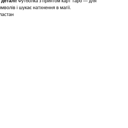
 деталі!
Футболка з принтом карт Таро — для
имволів і шукає натхнення в магії.
ластан