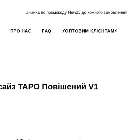
Знижка по промокоду New23 до кожного замовлення!
ПРО НАС
FAQ
⚡️ОПТОВИМ КЛІЄНТАМ⚡️
сайз ТАРО Повішений V1