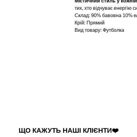
Містичний стиль у кожній
тих, хто відчуває енергію с
Склад: 90% бавовна 10% е
Крій: Прямий
Вид товару: Футболка
ЩО КАЖУТЬ НАШІ КЛІЄНТИ❤️