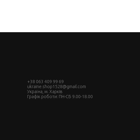
+38 063 409 99 69
ukraine.shop1528@gmail.com
Україна, м. Харків
Графік роботи: ПН-СБ 9.00-18.00