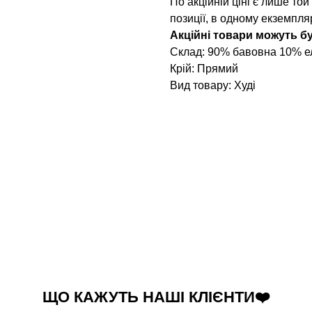
По акційній ціні є лише той
позиції, в одному екземпляр
Акційні товари можуть бу
Склад: 90% бавовна 10% е
Крій: Прямий
Вид товару: Худі
ЩО КАЖУТЬ НАШІ КЛІЄНТИ❤️