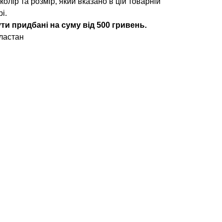
 колір та розмір, який вказано в цій товарній
і.
ти придбані на суму від 500 гривень.
ластан