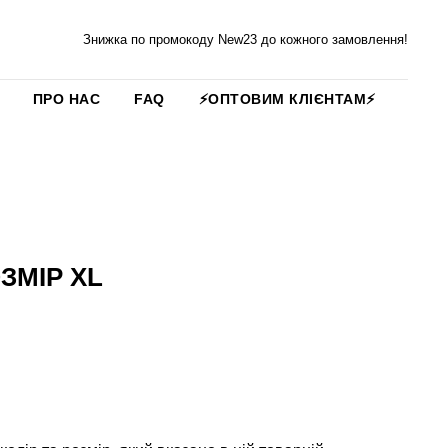
Знижка по промокоду New23 до кожного замовлення!
ПРО НАС
FAQ
⚡️ОПТОВИМ КЛІЄНТАМ⚡️
ОЗМІР ХL