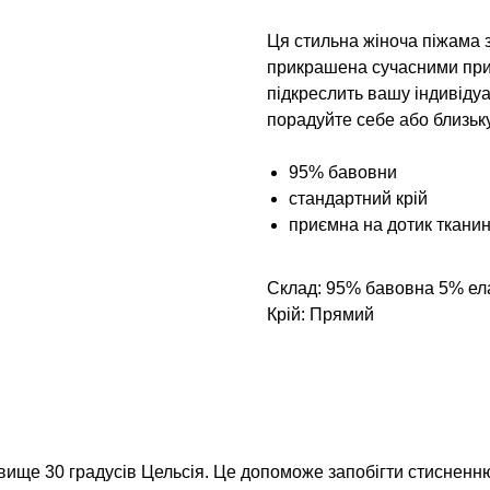
Ця стильна жіноча піжама 
прикрашена сучасними при
підкреслить вашу індивідуа
порадуйте себе або близьк
95% бавовни
стандартний крій
приємна на дотик ткани
Склад: 95% бавовна 5% ел
Крій: Прямий
вище 30 градусів Цельсія. Це допоможе запобігти стисненню