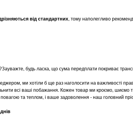
ідрізняються від стандартних
, тому наполегливо рекомен
?Зауважте, будь ласка, що сума передплати покриває трансп
джером, ми хотіли б ще раз наголосити на важливості прав
льнити всі ваші побажання. Кожен товар ми кроємо, шиємо 
з повагою та теплом, і ваше задоволення - наш головний пріо
 днів