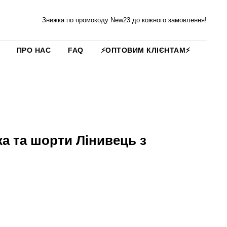
Знижка по промокоду New23 до кожного замовлення!
ПРО НАС
FAQ
⚡️ОПТОВИМ КЛІЄНТАМ⚡️
а та шорти Лінивець з