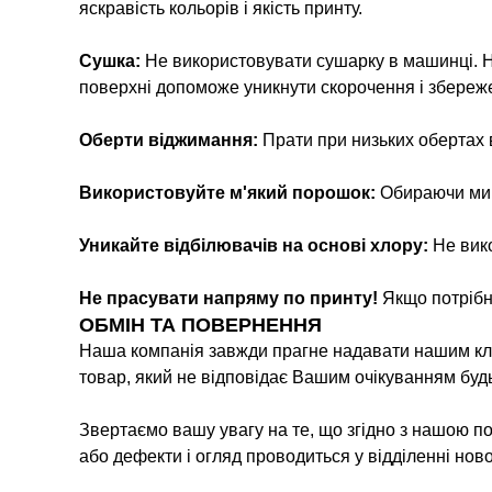
яскравість кольорів і якість принту.
Сушка:
Не використовувати сушарку в машинці. Н
поверхні допоможе уникнути скорочення і збереж
Оберти віджимання:
Прати при низьких обертах
Використовуйте м'який порошок:
Обираючи мийн
Уникайте відбілювачів на основі хлору:
Не вико
Не прасувати напряму по принту!
Якщо потрібн
ОБМІН ТА ПОВЕРНЕННЯ
Наша компанія завжди прагне надавати нашим кліє
товар, який не відповідає Вашим очікуванням буд
Звертаємо вашу увагу на те, що згідно з нашою п
або дефекти і огляд проводиться у відділенні нов