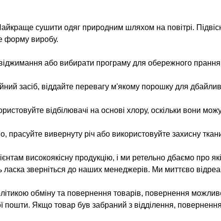
айкраще сушити одяг природним шляхом на повітрі. Підвіс
е форму виробу.
 віджимання або вибирати програму для обережного прання
ий засіб, віддайте перевагу м'якому порошку для дбайлив
ристовуйте відбілювачі на основі хлору, оскільки вони можут
о, прасуйте вивернуту річ або використовуйте захисну ткани
нтам високоякісну продукцію, і ми ретельно дбаємо про як
ь ласка зверніться до наших менеджерів. Ми миттєво відреа
олітикою обміну та повернення товарів, повернення можлив
ої пошти. Якщо товар був забраний з відділення, поверненн