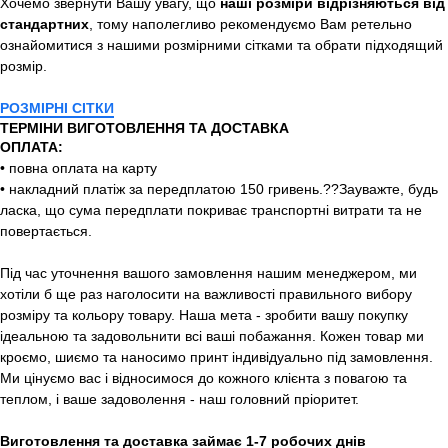
Хочемо звернути Вашу увагу, що
наші розміри відрізняються від
стандартних
, тому наполегливо рекомендуємо Вам ретельно
ознайомитися з нашими розмірними сітками та обрати підходящий
розмір.
РОЗМІРНІ СІТКИ
ТЕРМІНИ ВИГОТОВЛЕННЯ ТА ДОСТАВКА
ОПЛАТА:
• повна оплата на карту
• накладний платіж за передплатою 150 гривень.??Зауважте, будь
ласка, що сума передплати покриває транспортні витрати та не
повертається.
Під час уточнення вашого замовлення нашим менеджером, ми
хотіли б ще раз наголосити на важливості правильного вибору
розміру та кольору товару. Наша мета - зробити вашу покупку
ідеальною та задовольнити всі ваші побажання. Кожен товар ми
кроємо, шиємо та наносимо принт індивідуально під замовлення.
Ми цінуємо вас і відносимося до кожного клієнта з повагою та
теплом, і ваше задоволення - наш головний пріоритет.
Виготовлення та доставка займає 1-7 робочих днів