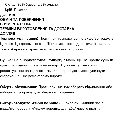
Склад: 95% бавовна 5% еластан
Крій: Прямий
ДОГЛЯД
ОБМІН ТА ПОВЕРНЕННЯ
РОЗМІРНА СІТКА
ТЕРМІНИ ВИГОТОВЛЕННЯ ТА ДОСТАВКА
ДОГЛЯД
Температура прання:
Прати при температурі не вище 30 градусів
Цельсія. Це допоможе запобігти стисненню і деформації тканини, а
також збереже яскравість кольорів і якість принту.
Сушка:
Не використовувати сушарку в машинці. Найкраще сушити
одяг природним шляхом на повітрі. Підвісне сушіння або
розташування на горизонтальній поверхні допоможе уникнути
скорочення і збереже форму виробу.
Оберти віджимання:
Прати при низьких обертах віджимання або
вибирати програму для обережного прання.
Використовуйте м'який порошок:
Обираючи мийний засіб,
віддайте перевагу м'якому порошку для дбайливого прання.