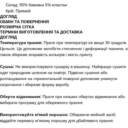
Склад: 95% бавовна 5% еластан
Крій: Прямий
ДОГЛЯД
ОБМІН ТА ПОВЕРНЕННЯ
РОЗМІРНА СІТКА
ТЕРМІНИ ВИГОТОВЛЕННЯ ТА ДОСТАВКА
ДОГЛЯД
Температура прання:
Прати при температурі не вище 30 градусів
Цельсія. Це допоможе запобігти стисненню і деформації тканини, а
також збереже яскравість кольорів і якість принту.
Сушка:
Не використовувати сушарку в машинці. Найкраще сушити
одяг природним шляхом на повітрі. Підвісне сушіння або
розташування на горизонтальній поверхні допоможе уникнути
скорочення і збереже форму виробу.
Оберти віджимання:
Прати при низьких обертах віджимання або
вибирати програму для обережного прання.
Використовуйте м'який порошок:
Обираючи мийний засіб,
віддайте перевагу м'якому порошку для дбайливого прання.