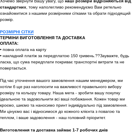
Хочемо звернути Вашу увагу, що
наші розміри відрізняються від
стандартних
, тому наполегливо рекомендуємо Вам ретельно
ознайомитися з нашими розмірними сітками та обрати підходящий
розмір.
РОЗМІРНІ СІТКИ
ТЕРМІНИ ВИГОТОВЛЕННЯ ТА ДОСТАВКА
ОПЛАТА:
• повна оплата на карту
• накладний платіж за передплатою 150 гривень.??Зауважте, будь
ласка, що сума передплати покриває транспортні витрати та не
повертається.
Під час уточнення вашого замовлення нашим менеджером, ми
хотіли б ще раз наголосити на важливості правильного вибору
розміру та кольору товару. Наша мета - зробити вашу покупку
ідеальною та задовольнити всі ваші побажання. Кожен товар ми
кроємо, шиємо та наносимо принт індивідуально під замовлення.
Ми цінуємо вас і відносимося до кожного клієнта з повагою та
теплом, і ваше задоволення - наш головний пріоритет.
Виготовлення та доставка займає 1-7 робочих днів