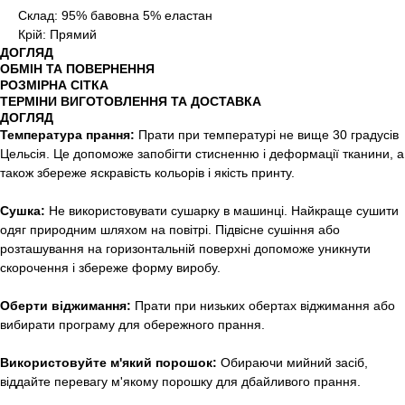
Склад: 95% бавовна 5% еластан
Крій: Прямий
ДОГЛЯД
ОБМІН ТА ПОВЕРНЕННЯ
РОЗМІРНА СІТКА
ТЕРМІНИ ВИГОТОВЛЕННЯ ТА ДОСТАВКА
ДОГЛЯД
Температура прання:
Прати при температурі не вище 30 градусів
Цельсія. Це допоможе запобігти стисненню і деформації тканини, а
також збереже яскравість кольорів і якість принту.
Сушка:
Не використовувати сушарку в машинці. Найкраще сушити
одяг природним шляхом на повітрі. Підвісне сушіння або
розташування на горизонтальній поверхні допоможе уникнути
скорочення і збереже форму виробу.
Оберти віджимання:
Прати при низьких обертах віджимання або
вибирати програму для обережного прання.
Використовуйте м'який порошок:
Обираючи мийний засіб,
віддайте перевагу м'якому порошку для дбайливого прання.