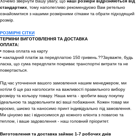
Хочемо звернути Вашу увагу, що
наші розміри відрізняються від
стандартних
, тому наполегливо рекомендуємо Вам ретельно
ознайомитися з нашими розмірними сітками та обрати підходящий
розмір.
РОЗМІРНІ СІТКИ
ТЕРМІНИ ВИГОТОВЛЕННЯ ТА ДОСТАВКА
ОПЛАТА:
• повна оплата на карту
• накладний платіж за передплатою 150 гривень.??Зауважте, будь
ласка, що сума передплати покриває транспортні витрати та не
повертається.
Під час уточнення вашого замовлення нашим менеджером, ми
хотіли б ще раз наголосити на важливості правильного вибору
розміру та кольору товару. Наша мета - зробити вашу покупку
ідеальною та задовольнити всі ваші побажання. Кожен товар ми
кроємо, шиємо та наносимо принт індивідуально під замовлення.
Ми цінуємо вас і відносимося до кожного клієнта з повагою та
теплом, і ваше задоволення - наш головний пріоритет.
Виготовлення та доставка займає 1-7 робочих днів