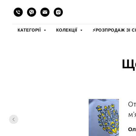
КАТЕГОРІЇ
КОЛЕКЦІЇ
⚡️РОЗПРОДАЖ ЗІ С
Що
От
м'
Ол