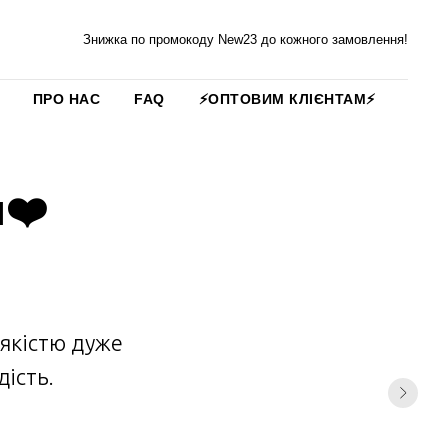
Знижка по промокоду New23 до кожного замовлення!
ПРО НАС
FAQ
⚡️ОПТОВИМ КЛІЄНТАМ⚡️
и❤️
якістю дуже
дість.