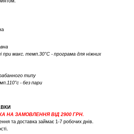
ринтом.
на
овна
і при макс. темп.30°С - програма для ніжних
арабанного типу
п.110°c - без пари
АВКИ
 НА ЗАМОВЛЕННЯ ВІД 2900 ГРН.
ння та доставка займає 1-7 робочих днів.
сті.