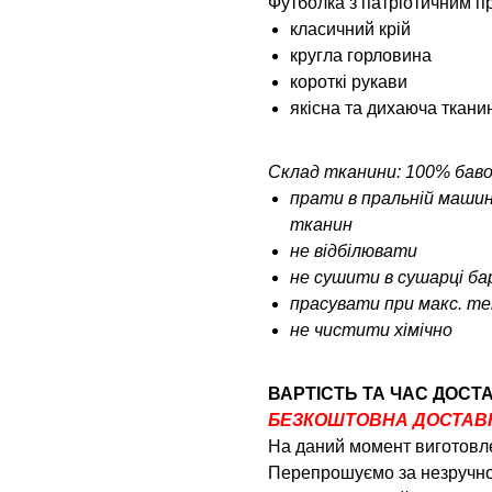
Футболка з патріотичним п
класичний крій
кругла горловина
короткі рукави
якісна та дихаюча ткани
Склад тканини: 100% бав
прати в пральній машин
тканин
не відбілювати
не сушити в сушарці б
прасувати при макс. тем
не чистити хімічно
ВАРТІСТЬ ТА ЧАС ДОСТ
БЕЗКОШТОВНА ДОСТАВКА
На даний момент виготовле
Перепрошуємо за незручно