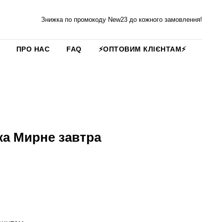
Знижка по промокоду New23 до кожного замовлення!
ПРО НАС
FAQ
⚡️ОПТОВИМ КЛІЄНТАМ⚡️
а Мирне завтра