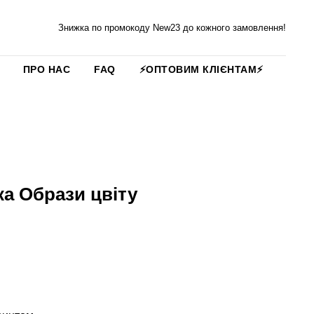
Знижка по промокоду New23 до кожного замовлення!
ПРО НАС
FAQ
⚡️ОПТОВИМ КЛІЄНТАМ⚡️
а Образи цвіту