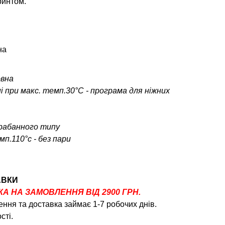
ринтом.
на
овна
і при макс. темп.30°С - програма для ніжних
арабанного типу
п.110°c - без пари
АВКИ
 НА ЗАМОВЛЕННЯ ВІД 2900 ГРН.
ння та доставка займає 1-7 робочих днів.
сті.