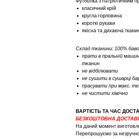
Футболка з патріотичним п
класичний крій
кругла горловина
короткі рукави
якісна та дихаюча ткани
Склад тканини: 100% бав
прати в пральній машин
тканин
не відбілювати
не сушити в сушарці б
прасувати при макс. тем
не чистити хімічно
ВАРТІСТЬ ТА ЧАС ДОСТ
БЕЗКОШТОВНА ДОСТАВКА
На даний момент виготовле
Перепрошуємо за незручно