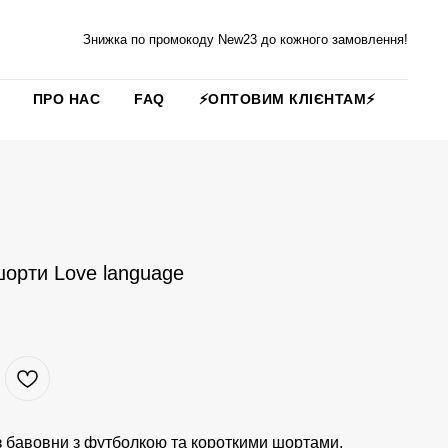
Знижка по промокоду New23 до кожного замовлення!
ПРО НАС
FAQ
⚡️ОПТОВИМ КЛІЄНТАМ⚡️
шорти Love language
з бавовни з футболкою та короткими шортами,