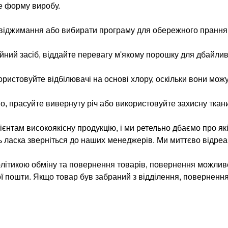
е форму виробу.
 віджимання або вибирати програму для обережного прання
ий засіб, віддайте перевагу м'якому порошку для дбайлив
ристовуйте відбілювачі на основі хлору, оскільки вони можут
о, прасуйте вивернуту річ або використовуйте захисну ткани
нтам високоякісну продукцію, і ми ретельно дбаємо про як
ь ласка зверніться до наших менеджерів. Ми миттєво відреа
олітикою обміну та повернення товарів, повернення можлив
ої пошти. Якщо товар був забраний з відділення, поверненн