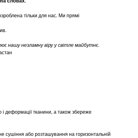
 на словах.
зроблена тільки для нас. Ми прямі
ив.
лює нашу незламну віру у світле майбутнє.
астан
 і деформації тканини, а також збереже
не сушіння або розташування на горизонтальній