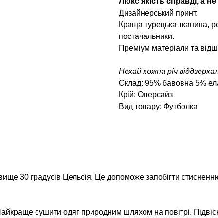
Люкс якість справді, а не
Дизайнерський принт.
Краща турецька тканина, ро
постачальники.
Преміум матеріали та відш
Нехай кожна річ віддзерка
Склад: 95% бавовна 5% ел
Крій: Оверсайз
Вид товару: Футболка
вище 30 градусів Цельсія. Це допоможе запобігти стисненню
айкраще сушити одяг природним шляхом на повітрі. Підвіс