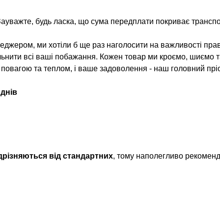
Зауважте, будь ласка, що сума передплати покриває транспо
джером, ми хотіли б ще раз наголосити на важливості прав
льнити всі ваші побажання. Кожен товар ми кроємо, шиємо 
з повагою та теплом, і ваше задоволення - наш головний пріо
 днів
ідрізняються від стандартних
, тому наполегливо рекомен