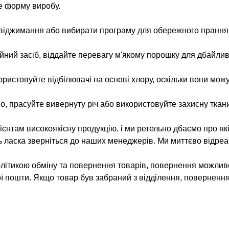
е форму виробу.
 віджимання або вибирати програму для обережного прання
ий засіб, віддайте перевагу м'якому порошку для дбайлив
ристовуйте відбілювачі на основі хлору, оскільки вони можут
о, прасуйте вивернуту річ або використовуйте захисну ткани
нтам високоякісну продукцію, і ми ретельно дбаємо про як
ь ласка зверніться до наших менеджерів. Ми миттєво відреа
олітикою обміну та повернення товарів, повернення можлив
ої пошти. Якщо товар був забраний з відділення, поверненн