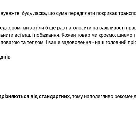
Зауважте, будь ласка, що сума передплати покриває транспо
джером, ми хотіли б ще раз наголосити на важливості прав
льнити всі ваші побажання. Кожен товар ми кроємо, шиємо 
з повагою та теплом, і ваше задоволення - наш головний пріо
 днів
ідрізняються від стандартних
, тому наполегливо рекомен