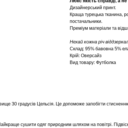
Люкс якість справді, а не
Дизайнерський принт.
Краща турецька тканина, ро
постачальники.
Преміум матеріали та відш
Нехай кожна річ віддзерка
Склад: 95% бавовна 5% ел
Крій: Оверсайз
Вид товару: Футболка
вище 30 градусів Цельсія. Це допоможе запобігти стисненню
айкраще сушити одяг природним шляхом на повітрі. Підвіс