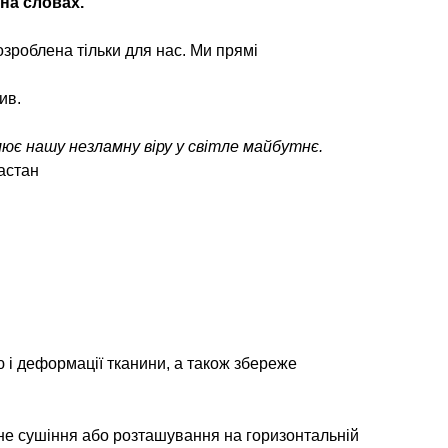
 на словах.
зроблена тільки для нас. Ми прямі
ив.
лює нашу незламну віру у світле майбутнє.
астан
 і деформації тканини, а також збереже
не сушіння або розташування на горизонтальній