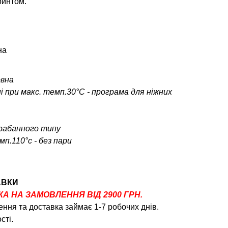
ринтом.
на
овна
і при макс. темп.30°С - програма для ніжних
арабанного типу
п.110°c - без пари
АВКИ
 НА ЗАМОВЛЕННЯ ВІД 2900 ГРН.
ння та доставка займає 1-7 робочих днів.
сті.