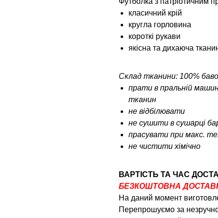
Футболка з патріотичним п
класичний крій
кругла горловина
короткі рукави
якісна та дихаюча ткани
Склад тканини: 100% бав
прати в пральній машин
тканин
не відбілювати
не сушити в сушарці б
прасувати при макс. тем
не чистити хімічно
ВАРТІСТЬ ТА ЧАС ДОСТ
БЕЗКОШТОВНА ДОСТАВКА
На даний момент виготовле
Перепрошуємо за незручно