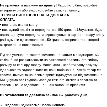
Не прасувати напряму по принту!
Якщо потрібно, прасуйте
вивернуту річ або використовуйте захисну тканину.
ТЕРМІНИ ВИГОТОВЛЕННЯ ТА ДОСТАВКА
ОПЛАТА:
• повна оплата на карту
• накладний платіж за передплатою 150 гривень.❗️Зауважте, будь
ласка, що сума передплати вираховується з вартості товару але у
разі відмови від замовлення 150 гривень покриває транспортні
витрати та не повертається.
Під час уточнення вашого замовлення нашим менеджером, ми
хотіли б ще раз наголосити на важливості правильного вибору
розміру та кольору товару. Наша мета - зробити вашу покупку
ідеальною та задовольнити всі ваші побажання. Кожен товар ми
кроємо, шиємо та наносимо принт індивідуально під замовлення.
Ми цінуємо вас і відносимося до кожного клієнта з повагою та
теплом, і ваше задоволення - наш головний пріоритет.
Виготовлення та доставка займає 1-7 робочих днів
Відправки здійснюємо Новою Поштою