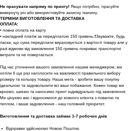
Не прасувати напряму по принту!
Якщо потрібно, прасуйте
вивернуту річ або використовуйте захисну тканину.
ТЕРМІНИ ВИГОТОВЛЕННЯ ТА ДОСТАВКА
ОПЛАТА:
• повна оплата на карту
• накладний платіж за передплатою 150 гривень.❗️Зауважте, будь
ласка, що сума передплати вираховується з вартості товару але у
разі відмови від замовлення 150 гривень покриває транспортні
витрати та не повертається.
Під час уточнення вашого замовлення нашим менеджером, ми
хотіли б ще раз наголосити на важливості правильного вибору
розміру та кольору товару. Наша мета - зробити вашу покупку
ідеальною та задовольнити всі ваші побажання. Кожен товар ми
кроємо, шиємо та наносимо принт індивідуально під замовлення.
Ми цінуємо вас і відносимося до кожного клієнта з повагою та
теплом, і ваше задоволення - наш головний пріоритет.
Виготовлення та доставка займає 1-7 робочих днів
Відправки здійснюємо Новою Поштою