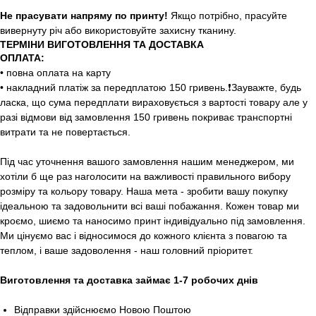
Не прасувати напряму по принту!
Якщо потрібно, прасуйте
вивернуту річ або використовуйте захисну тканину.
ТЕРМІНИ ВИГОТОВЛЕННЯ ТА ДОСТАВКА
ОПЛАТА:
• повна оплата на карту
• накладний платіж за передплатою 150 гривень.❗️Зауважте, будь
ласка, що сума передплати вираховується з вартості товару але у
разі відмови від замовлення 150 гривень покриває транспортні
витрати та не повертається.
Під час уточнення вашого замовлення нашим менеджером, ми
хотіли б ще раз наголосити на важливості правильного вибору
розміру та кольору товару. Наша мета - зробити вашу покупку
ідеальною та задовольнити всі ваші побажання. Кожен товар ми
кроємо, шиємо та наносимо принт індивідуально під замовлення.
Ми цінуємо вас і відносимося до кожного клієнта з повагою та
теплом, і ваше задоволення - наш головний пріоритет.
Виготовлення та доставка займає 1-7 робочих днів
Відправки здійснюємо Новою Поштою