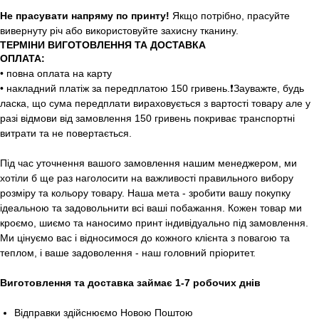
Не прасувати напряму по принту!
Якщо потрібно, прасуйте
вивернуту річ або використовуйте захисну тканину.
ТЕРМІНИ ВИГОТОВЛЕННЯ ТА ДОСТАВКА
ОПЛАТА:
• повна оплата на карту
• накладний платіж за передплатою 150 гривень.❗️Зауважте, будь
ласка, що сума передплати вираховується з вартості товару але у
разі відмови від замовлення 150 гривень покриває транспортні
витрати та не повертається.
Під час уточнення вашого замовлення нашим менеджером, ми
хотіли б ще раз наголосити на важливості правильного вибору
розміру та кольору товару. Наша мета - зробити вашу покупку
ідеальною та задовольнити всі ваші побажання. Кожен товар ми
кроємо, шиємо та наносимо принт індивідуально під замовлення.
Ми цінуємо вас і відносимося до кожного клієнта з повагою та
теплом, і ваше задоволення - наш головний пріоритет.
Виготовлення та доставка займає 1-7 робочих днів
Відправки здійснюємо Новою Поштою