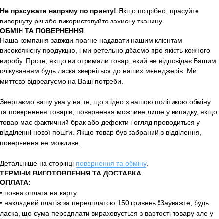
Не прасувати напряму по принту!
Якщо потрібно, прасуйте
вивернуту річ або використовуйте захисну тканину.
ОБМІН ТА ПОВЕРНЕННЯ
Наша компанія завжди прагне надавати нашим клієнтам
високоякісну продукцію, і ми ретельно дбаємо про якість кожного
виробу. Проте, якщо ви отримали товар, який не відповідає Вашим
очікуванням будь ласка зверніться до наших менеджерів. Ми
миттєво відреагуємо на Ваші потреби.
Звертаємо вашу увагу на те, що згідно з нашою політикою обміну
та повернення товарів, повернення можливе лише у випадку, якщо
товар має фактичний брак або дефекти і огляд проводиться у
відділенні нової пошти. Якщо товар був забраний з відділення,
повернення не можливе.
Детальніше на сторінці
повернення та обміну
.
ТЕРМІНИ ВИГОТОВЛЕННЯ ТА ДОСТАВКА
ОПЛАТА:
• повна оплата на карту
• накладний платіж за передплатою 150 гривень.❗️Зауважте, будь
ласка, що сума передплати вираховується з вартості товару але у