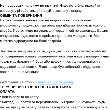
Не прасувати напряму по принту!
Якщо потрібно, прасуйте
вивернуту річ або використовуйте захисну тканину.
ОБМІН ТА ПОВЕРНЕННЯ
Наша компанія завжди прагне надавати нашим клієнтам
високоякісну продукцію, і ми ретельно дбаємо про якість кожного
виробу. Проте, якщо ви отримали товар, який не відповідає Вашим
очікуванням будь ласка зверніться до наших менеджерів. Ми
миттєво відреагуємо на Ваші потреби.
Звертаємо вашу увагу на те, що згідно з нашою політикою обміну
та повернення товарів, повернення можливе лише у випадку, якщо
товар має фактичний брак або дефекти і огляд проводиться у
відділенні нової пошти. Якщо товар був забраний з відділення,
повернення не можливе.
Детальніше на сторінці
повернення та обміну
.
ТЕРМІНИ ВИГОТОВЛЕННЯ ТА ДОСТАВКА
ОПЛАТА:
• повна оплата на карту
• накладний платіж за передплатою 150 гривень.❗️Зауважте, будь
ласка, що сума передплати вираховується з вартості товару але у