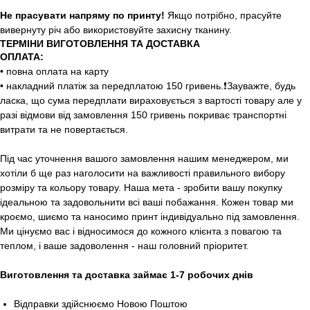
Не прасувати напряму по принту!
Якщо потрібно, прасуйте
вивернуту річ або використовуйте захисну тканину.
ТЕРМІНИ ВИГОТОВЛЕННЯ ТА ДОСТАВКА
ОПЛАТА:
• повна оплата на карту
• накладний платіж за передплатою 150 гривень.❗️Зауважте, будь
ласка, що сума передплати вираховується з вартості товару але у
разі відмови від замовлення 150 гривень покриває транспортні
витрати та не повертається.
Під час уточнення вашого замовлення нашим менеджером, ми
хотіли б ще раз наголосити на важливості правильного вибору
розміру та кольору товару. Наша мета - зробити вашу покупку
ідеальною та задовольнити всі ваші побажання. Кожен товар ми
кроємо, шиємо та наносимо принт індивідуально під замовлення.
Ми цінуємо вас і відносимося до кожного клієнта з повагою та
теплом, і ваше задоволення - наш головний пріоритет.
Виготовлення та доставка займає 1-7 робочих днів
Відправки здійснюємо Новою Поштою