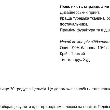
Люкс якість справді, а не
Дизайнерський принт.
Краща турецька тканина, ро
постачальники.
Преміум фурнітура та відш
Нехай кожна річ віддзерка
Опис:: 90% бавовна 10% е
Крій:: Прямий
Тип товару:: Худі
вище 30 градусів Цельсія. Це допоможе запобігти стисненню
айкраще сушити одяг природним шляхом на повітрі. Підвіс