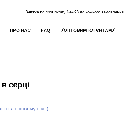
Знижка по промокоду New23 до кожного замовлення!
ПРО НАС
FAQ
⚡️ОПТОВИМ КЛІЄНТАМ⚡️
 в серці
ться в новому вікні)