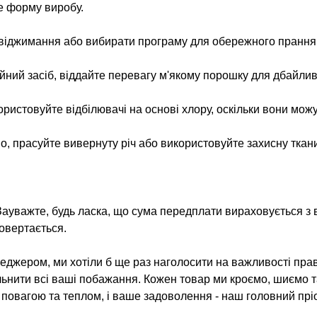
е форму виробу.
 віджимання або вибирати програму для обережного прання
ий засіб, віддайте перевагу м'якому порошку для дбайлив
ристовуйте відбілювачі на основі хлору, оскільки вони можут
о, прасуйте вивернуту річ або використовуйте захисну ткани
Зауважте, будь ласка, що сума передплати вираховується з в
овертається.
джером, ми хотіли б ще раз наголосити на важливості прав
льнити всі ваші побажання. Кожен товар ми кроємо, шиємо 
з повагою та теплом, і ваше задоволення - наш головний пріо