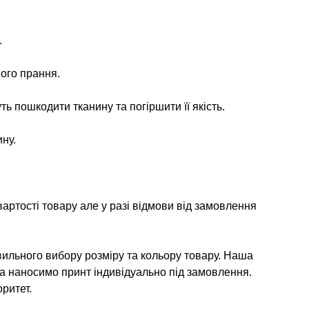
.
ого прання.
ь пошкодити тканину та погіршити її якість.
ну.
артості товару але у разі відмови від замовлення
ильного вибору розміру та кольору товару. Наша
та наносимо принт індивідуально під замовлення.
ритет.