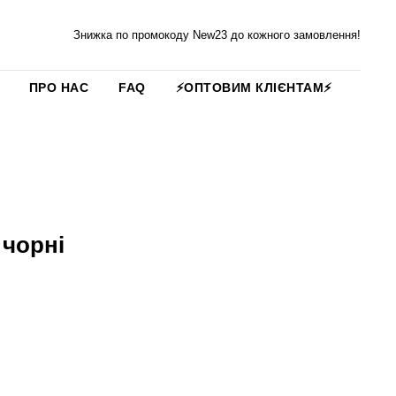
Знижка по промокоду New23 до кожного замовлення!
ПРО НАС
FAQ
⚡️ОПТОВИМ КЛІЄНТАМ⚡️
 чорні