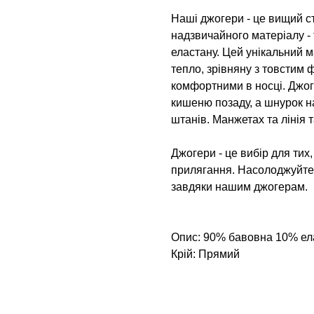
Наші джогери - це вищий ст
надзвичайного матеріалу -
еластану. Цей унікальний м
тепло, зрівняну з товстим
комфортними в носці. Джог
кишеню позаду, а шнурок на
штанів. Манжетах та лінія т
Джогери - це вибір для тих,
прилягання. Насолоджуйте
завдяки нашим джогерам.
Опис: 90% бавовна 10% ел
Крій: Прямий