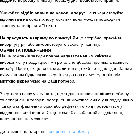
віддайте перевагу м'якому порошку для дбайливого прання.
Уникайте відбілювачів на основі хлору:
Не використовуйте
відбілювачі на основі хлору, оскільки вони можуть пошкодити
тканину та погіршити її якість.
Не прасувати напряму по принту!
Якщо потрібно, прасуйте
вивернуту річ або використовуйте захисну тканину.
ОБМІН ТА ПОВЕРНЕННЯ
Наша компанія завжди прагне надавати нашим клієнтам
високоякісну продукцію, і ми ретельно дбаємо про якість кожного
виробу. Проте, якщо ви отримали товар, який не відповідає Вашим
очікуванням будь ласка зверніться до наших менеджерів. Ми
миттєво відреагуємо на Ваші потреби.
Звертаємо вашу увагу на те, що згідно з нашою політикою обміну
та повернення товарів, повернення можливе лише у випадку, якщо
товар має фактичний брак або дефекти і огляд проводиться у
відділенні нової пошти. Якщо товар був забраний з відділення,
повернення не можливе.
Детальніше на сторінці
повернення та обміну
.