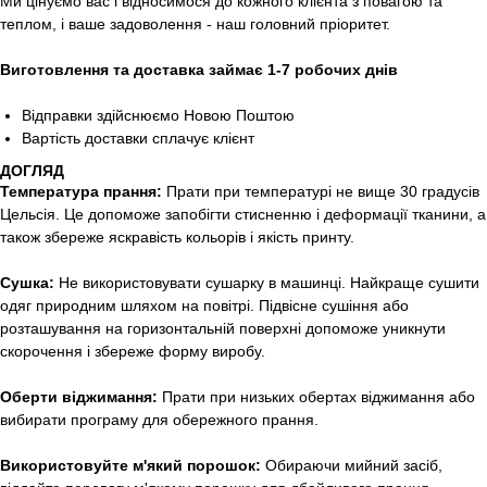
Ми цінуємо вас і відносимося до кожного клієнта з повагою та
теплом, і ваше задоволення - наш головний пріоритет.
Виготовлення та доставка займає 1-7 робочих днів
Відправки здійснюємо Новою Поштою
Вартість доставки сплачує клієнт
ДОГЛЯД
Температура прання:
Прати при температурі не вище 30 градусів
Цельсія. Це допоможе запобігти стисненню і деформації тканини, а
також збереже яскравість кольорів і якість принту.
Сушка:
Не використовувати сушарку в машинці. Найкраще сушити
одяг природним шляхом на повітрі. Підвісне сушіння або
розташування на горизонтальній поверхні допоможе уникнути
скорочення і збереже форму виробу.
Оберти віджимання:
Прати при низьких обертах віджимання або
вибирати програму для обережного прання.
Використовуйте м'який порошок:
Обираючи мийний засіб,