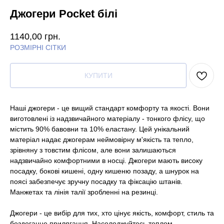
Джогери Pocket білі
1140,00
грн.
РОЗМІРНІ СІТКИ
КУПИТИ
Наші джогери - це вищий стандарт комфорту та якості. Вони
виготовлені із надзвичайного матеріалу - тонкого флісу, що
містить 90% бавовни та 10% еластану. Цей унікальний
матеріал надає джогерам неймовірну м'якість та тепло,
зрівняну з товстим флісом, але вони залишаються
надзвичайно комфортними в носці. Джогери мають високу
посадку, бокові кишені, одну кишеню позаду, а шнурок на
поясі забезпечує зручну посадку та фіксацію штанів.
Манжетах та лінія талії зробленні на резинці.
Джогери - це вибір для тих, хто цінує якість, комфорт, стиль та
бездоганне прилягання. Насолоджуйтесь теплом,