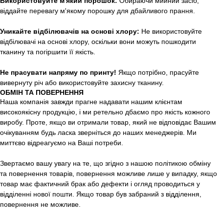
Використовуйте м'який порошок:
Обираючи мийний засіб,
віддайте перевагу м'якому порошку для дбайливого прання.
Уникайте відбілювачів на основі хлору:
Не використовуйте
відбілювачі на основі хлору, оскільки вони можуть пошкодити
тканину та погіршити її якість.
Не прасувати напряму по принту!
Якщо потрібно, прасуйте
вивернуту річ або використовуйте захисну тканину.
ОБМІН ТА ПОВЕРНЕННЯ
Наша компанія завжди прагне надавати нашим клієнтам
високоякісну продукцію, і ми ретельно дбаємо про якість кожного
виробу. Проте, якщо ви отримали товар, який не відповідає Вашим
очікуванням будь ласка зверніться до наших менеджерів. Ми
миттєво відреагуємо на Ваші потреби.
Звертаємо вашу увагу на те, що згідно з нашою політикою обміну
та повернення товарів, повернення можливе лише у випадку, якщо
товар має фактичний брак або дефекти і огляд проводиться у
відділенні нової пошти. Якщо товар був забраний з відділення,
повернення не можливе.