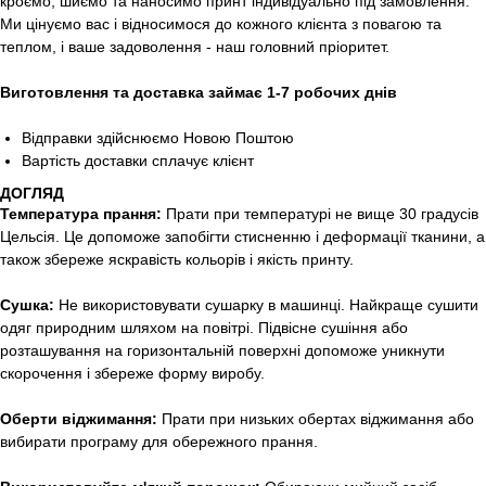
кроємо, шиємо та наносимо принт індивідуально під замовлення.
Ми цінуємо вас і відносимося до кожного клієнта з повагою та
теплом, і ваше задоволення - наш головний пріоритет.
Виготовлення та доставка займає 1-7 робочих днів
Відправки здійснюємо Новою Поштою
Вартість доставки сплачує клієнт
ДОГЛЯД
Температура прання:
Прати при температурі не вище 30 градусів
Цельсія. Це допоможе запобігти стисненню і деформації тканини, а
також збереже яскравість кольорів і якість принту.
Сушка:
Не використовувати сушарку в машинці. Найкраще сушити
одяг природним шляхом на повітрі. Підвісне сушіння або
розташування на горизонтальній поверхні допоможе уникнути
скорочення і збереже форму виробу.
Оберти віджимання:
Прати при низьких обертах віджимання або
вибирати програму для обережного прання.