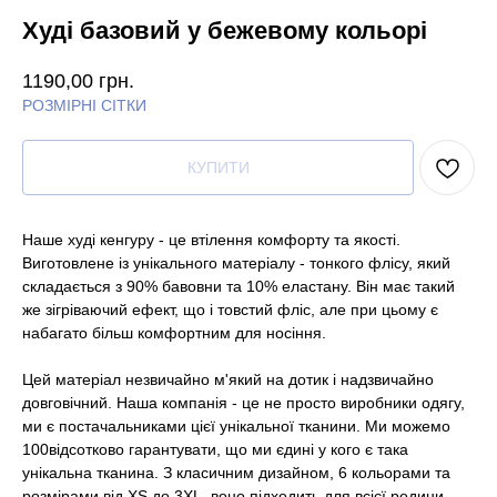
Худі базовий у бежевому кольорі
1190,00
грн.
РОЗМІРНІ СІТКИ
КУПИТИ
Наше худі кенгуру - це втілення комфорту та якості.
Виготовлене із унікального матеріалу - тонкого флісу, який
складається з 90% бавовни та 10% еластану. Він має такий
же зігріваючий ефект, що і товстий фліс, але при цьому є
набагато більш комфортним для носіння.
Цей матеріал незвичайно м'який на дотик і надзвичайно
довговічний. Наша компанія - це не просто виробники одягу,
ми є постачальниками цієї унікальної тканини. Ми можемо
100відсотково гарантувати, що ми єдині у кого є така
унікальна тканина. З класичним дизайном, 6 кольорами та
розмірами від XS до 3XL, воно підходить для всієї родини.