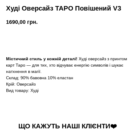
Худі Оверсайз ТАРО Повішений V3
1690,00
грн.
Купити
Містичний стиль у кожній деталі!
Худі оверсайз з принтом
карт Таро — для тих, хто відчуває енергію символів і шукає
натхнення в магії.
Склад: 90% бавовна 10% еластан
Крій: Оверсайз
Вид товару: Худі
ЩО КАЖУТЬ НАШІ КЛІЄНТИ❤️