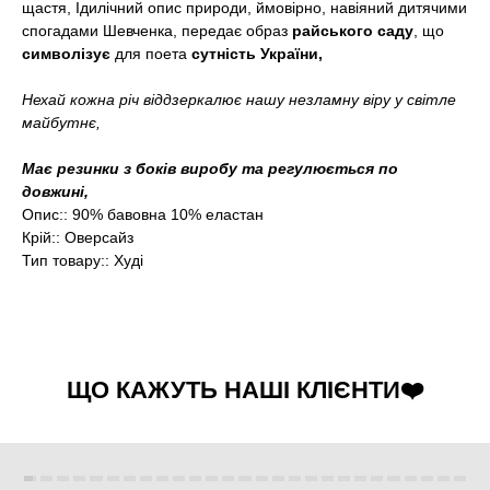
щастя, Ідилічний опис природи, ймовірно, навіяний дитячими
спогадами Шевченка, передає образ
райського саду
, що
символізує
для поета
сутність України,
Нехай кожна річ віддзеркалює нашу незламну віру у світле
майбутнє,
Має резинки з боків виробу та регулюється по
довжині,
Опис:: 90% бавовна 10% еластан
Крій:: Оверсайз
Тип товару:: Худі
ЩО КАЖУТЬ НАШІ КЛІЄНТИ❤️