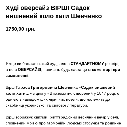
Худі оверсайз ВІРШІ Садок
вишневий коло хати Шевченко
1750,00
грн.
КУПИТИ
Якщо ви бажаєте такий худі, але в
СТАНДАРТНОМУ
розмірі,
а не в
ОВЕРСАЙЗІ
, напишіть будь ласка це
в коментарі при
замовленні,
Вірш
Тараса Григоровича Шевченка «Садок вишневий
коло хати…»
з циклу «В казематі», створений у 1847 році, є
однією з найвідоміших ліричних поезій, що належить до
скарбниці української та світової літератури,
Вірш зображує світлий і життєрадісний весняний вечір у селі,
сповнений мрією про гармонійні людські стосунки та родинне