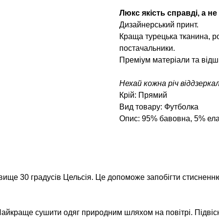
Люкс якість справді, а не
Дизайнерський принт.
Краща турецька тканина, ро
постачальники.
Преміум матеріали та відш
Нехай кожна річ віддзерка
Крій: Прямий
Вид товару: Футболка
Опис: 95% бавовна, 5% ел
вище 30 градусів Цельсія. Це допоможе запобігти стисненню
айкраще сушити одяг природним шляхом на повітрі. Підвіс