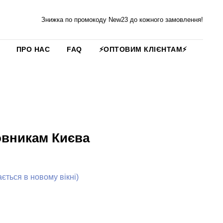
Знижка по промокоду New23 до кожного замовлення!
ПРО НАС
FAQ
⚡️ОПТОВИМ КЛІЄНТАМ⚡️
овникам Києва
ться в новому вікні)