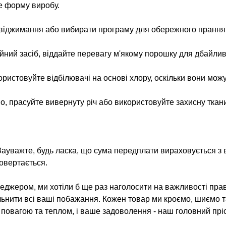
е форму виробу.
 віджимання або вибирати програму для обережного прання
ий засіб, віддайте перевагу м'якому порошку для дбайлив
ристовуйте відбілювачі на основі хлору, оскільки вони можут
о, прасуйте вивернуту річ або використовуйте захисну ткани
Зауважте, будь ласка, що сума передплати вираховується з в
овертається.
джером, ми хотіли б ще раз наголосити на важливості прав
льнити всі ваші побажання. Кожен товар ми кроємо, шиємо 
з повагою та теплом, і ваше задоволення - наш головний пріо