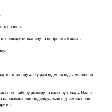
.
ого прання.
ь пошкодити тканину та погіршити її якість.
ну.
артості товару але у разі відмови від замовлення
ильного вибору розміру та кольору товару. Наша
та наносимо принт індивідуально під замовлення.
ритет.