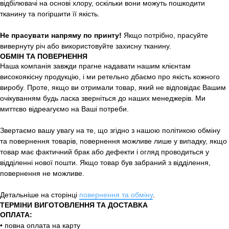
відбілювачі на основі хлору, оскільки вони можуть пошкодити
тканину та погіршити її якість.
Не прасувати напряму по принту!
Якщо потрібно, прасуйте
вивернуту річ або використовуйте захисну тканину.
ОБМІН ТА ПОВЕРНЕННЯ
Наша компанія завжди прагне надавати нашим клієнтам
високоякісну продукцію, і ми ретельно дбаємо про якість кожного
виробу. Проте, якщо ви отримали товар, який не відповідає Вашим
очікуванням будь ласка зверніться до наших менеджерів. Ми
миттєво відреагуємо на Ваші потреби.
Звертаємо вашу увагу на те, що згідно з нашою політикою обміну
та повернення товарів, повернення можливе лише у випадку, якщо
товар має фактичний брак або дефекти і огляд проводиться у
відділенні нової пошти. Якщо товар був забраний з відділення,
повернення не можливе.
Детальніше на сторінці
повернення та обміну
.
ТЕРМІНИ ВИГОТОВЛЕННЯ ТА ДОСТАВКА
ОПЛАТА:
• повна оплата на карту