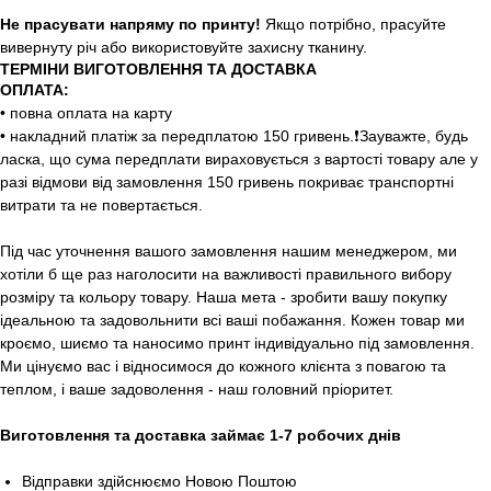
Не прасувати напряму по принту!
Якщо потрібно, прасуйте
вивернуту річ або використовуйте захисну тканину.
ТЕРМІНИ ВИГОТОВЛЕННЯ ТА ДОСТАВКА
ОПЛАТА:
• повна оплата на карту
• накладний платіж за передплатою 150 гривень.❗️Зауважте, будь
ласка, що сума передплати вираховується з вартості товару але у
разі відмови від замовлення 150 гривень покриває транспортні
витрати та не повертається.
Під час уточнення вашого замовлення нашим менеджером, ми
хотіли б ще раз наголосити на важливості правильного вибору
розміру та кольору товару. Наша мета - зробити вашу покупку
ідеальною та задовольнити всі ваші побажання. Кожен товар ми
кроємо, шиємо та наносимо принт індивідуально під замовлення.
Ми цінуємо вас і відносимося до кожного клієнта з повагою та
теплом, і ваше задоволення - наш головний пріоритет.
Виготовлення та доставка займає 1-7 робочих днів
Відправки здійснюємо Новою Поштою