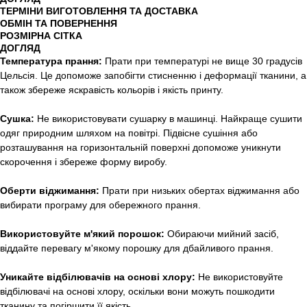
ТЕРМІНИ ВИГОТОВЛЕННЯ ТА ДОСТАВКА
ОБМІН ТА ПОВЕРНЕННЯ
РОЗМІРНА СІТКА
ДОГЛЯД
Температура прання:
Прати при температурі не вище 30 градусів
Цельсія. Це допоможе запобігти стисненню і деформації тканини, а
також збереже яскравість кольорів і якість принту.
Сушка:
Не використовувати сушарку в машинці. Найкраще сушити
одяг природним шляхом на повітрі. Підвісне сушіння або
розташування на горизонтальній поверхні допоможе уникнути
скорочення і збереже форму виробу.
Оберти віджимання:
Прати при низьких обертах віджимання або
вибирати програму для обережного прання.
Використовуйте м'який порошок:
Обираючи мийний засіб,
віддайте перевагу м'якому порошку для дбайливого прання.
Уникайте відбілювачів на основі хлору:
Не використовуйте
відбілювачі на основі хлору, оскільки вони можуть пошкодити
тканину та погіршити її якість.