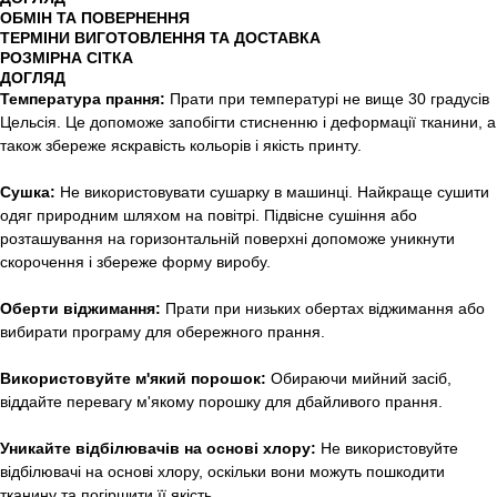
ОБМІН ТА ПОВЕРНЕННЯ
ТЕРМІНИ ВИГОТОВЛЕННЯ ТА ДОСТАВКА
РОЗМІРНА СІТКА
ДОГЛЯД
Температура прання:
Прати при температурі не вище 30 градусів
Цельсія. Це допоможе запобігти стисненню і деформації тканини, а
також збереже яскравість кольорів і якість принту.
Сушка:
Не використовувати сушарку в машинці. Найкраще сушити
одяг природним шляхом на повітрі. Підвісне сушіння або
розташування на горизонтальній поверхні допоможе уникнути
скорочення і збереже форму виробу.
Оберти віджимання:
Прати при низьких обертах віджимання або
вибирати програму для обережного прання.
Використовуйте м'який порошок:
Обираючи мийний засіб,
віддайте перевагу м'якому порошку для дбайливого прання.
Уникайте відбілювачів на основі хлору:
Не використовуйте
відбілювачі на основі хлору, оскільки вони можуть пошкодити
тканину та погіршити її якість.